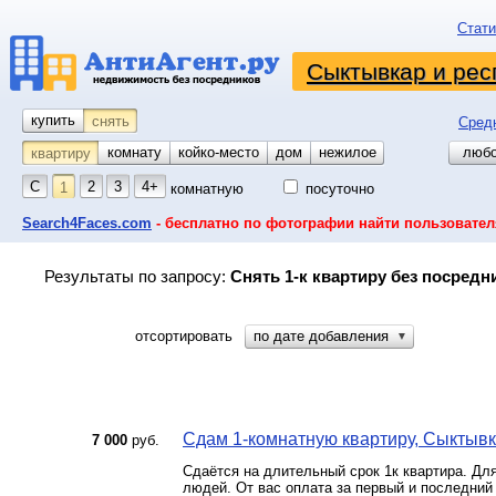
Стати
Сыктывкар и рес
купить
снять
Сред
комнату
койко-место
дом
гараж
участок
нежилое
любо
квартиру
С
2
3
4+
1
комнатную
посуточно
Search4Faces.com
- бесплатно по фотографии найти пользовател
Результаты по запросу:
Снять 1-к квартиру без посред
отсортировать
по дате добавления
▼
Сдам 1-комнатную квартиру, Сыктывкар
7 000
руб.
Сдаётся на длительный срок 1к квартира. Дл
людей. От вас оплата за первый и последний 