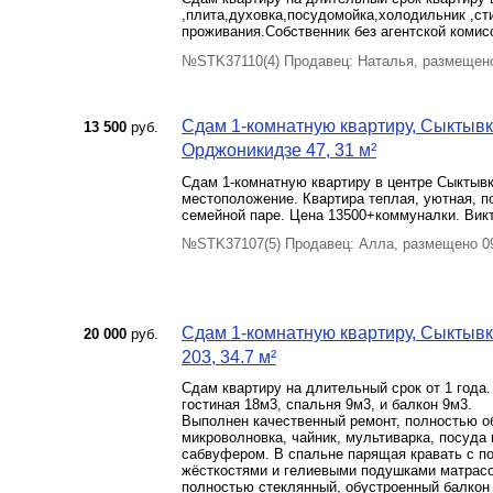
,плита,духовка,посудомойка,холодильник ,с
проживания.Собственник без агентской коми
№STK37110(4) Продавец: Наталья, размещен
Сдам 1-комнатную квартиру, Сыктывка
13 500
руб.
Орджоникидзе 47, 31 м²
Сдам 1-комнатную квартиру в центре Сыктывк
местоположение. Квартира теплая, уютная, п
семейной паре. Цена 13500+коммуналки. Викт
№STK37107(5) Продавец: Алла, размещено 0
Сдам 1-комнатную квартиру, Сыктывка
20 000
руб.
203, 34.7 м²
Сдам квартиру на длительный срок от 1 года.
гостиная 18м3, спальня 9м3, и балкон 9м3.
Выполнен качественный ремонт, полностью об
микроволновка, чайник, мультиварка, посуда 
сабвуфером. В спальне парящая кравать с 
жёсткостями и гелиевыми подушками матрасо
полностью стеклянный, обустроенный балкон 