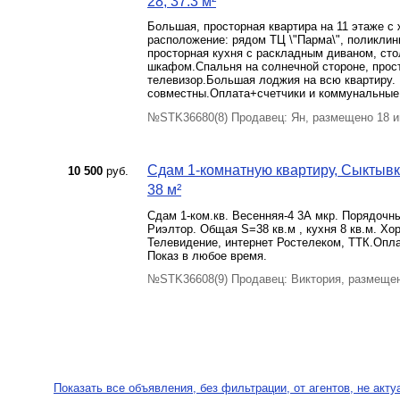
28, 37.3 м²
Большая, просторная квартира на 11 этаже с
расположение: рядом ТЦ \"Парма\", поликлини
просторная кухня с раскладным диваном, сто
шкафом.Спальня на солнечной стороне, прост
телевизор.Большая лоджия на всю квартиру.
совместны.Оплата+счетчики и коммунальные 
№STK36680(8) Продавец: Ян, размещено 18 и
Сдам 1-комнатную квартиру, Сыктывка
10 500
руб.
38 м²
Сдам 1-ком.кв. Весенняя-4 3А мкр. Порядочн
Риэлтор. Общая S=38 кв.м , кухня 8 кв.м. Хо
Телевидение, интернет Ростелеком, ТТК.Оплат
Показ в любое время.
№STK36608(9) Продавец: Виктория, размещен
Показать все объявления, без фильтрации, от агентов, не акт