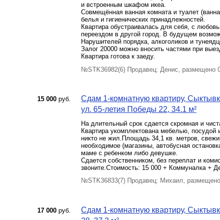
и встроенным шкафом икеа.
Совмещённая ванная комната и туалет (ванн
белья и гигиенических принадлежностей.
Квартира обустраивалась для себя, с любовью
переездом в другой город. В будущем возмож
Нарушителей порядка, алкоголиков и тунеядц
Залог 20000 можно вносить частями при вые
Квартира готова к заеду.
№STK36982(6) Продавец: Денис, размещено 
Сдам 1-комнатную квартиру, Сыктывка
15 000
руб.
ул. 65-летия Победы 22, 34.1 м²
На длительный срок сдается скромная и чистая
Квартира укомплектована мебелью, посудой и
никто не жил.Площадь 34,1 кв. метров, свежи
необходимое (магазины, автобусная остановка
маме с ребенком либо девушке.
Сдается собственником, без переплат и коми
звоните.Стоимость: 15 000 + Коммуналка + Де
№STK36833(7) Продавец: Михаил, размещено
Сдам 1-комнатную квартиру, Сыктывка
17 000
руб.